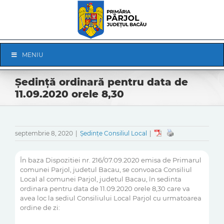
Skip
to
content
Skip
MENIU
Navigation
Ședință ordinară pentru data de
11.09.2020 orele 8,30
septembrie 8, 2020
|
Ședințe Consiliul Local
|
În baza Dispozitiei nr. 216/07.09.2020 emisa de Primarul
comunei Parjol, judetul Bacau, se convoaca Consiliul
Local al comunei Parjol, judetul Bacau, în sedinta
ordinara pentru data de 11.09.2020 orele 8,30 care va
avea loc la sediul Consiliului Local Parjol cu urmatoarea
ordine de zi: