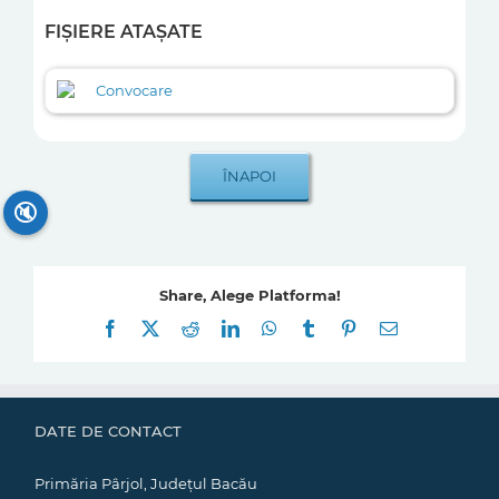
FIȘIERE ATAȘATE
Convocare
🔇
Share, Alege Platforma!
Facebook
X
Reddit
LinkedIn
WhatsApp
Tumblr
Pinterest
E-
mail:
DATE DE CONTACT
Primăria Pârjol, Județul Bacău