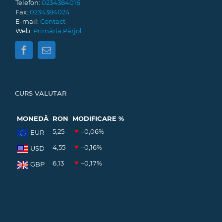
Telefon:
0234384016
Fax:
0234384024
E-mail:
Contact
Web:
Primăria Pârjol
CURS VALUTAR
MONEDĂ
RON
MODIFICARE %
5,25
–0,06
%
EUR
4,55
–0,16
%
USD
6,13
–0,17
%
GBP