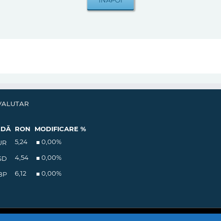
VALUTAR
EDĂ
RON
MODIFICARE %
5,24
0,00
%
UR
4,54
0,00
%
SD
6,12
0,00
%
BP