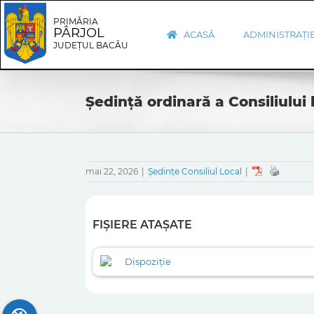
Skip
Skip
to
Navigation
PRIMĂRIA
PÂRJOL
content
ACASĂ
ADMINISTRAȚI
JUDEȚUL BACĂU
Ședință ordinară a Consiliului 
mai 22, 2026
|
Ședințe Consiliul Local
|
FIȘIERE ATAȘATE
Dispoziție