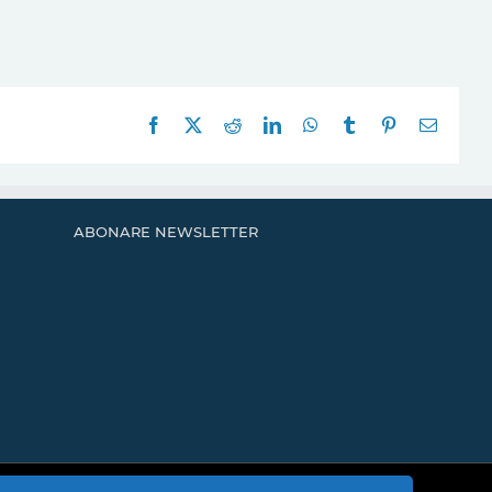
Facebook
X
Reddit
LinkedIn
WhatsApp
Tumblr
Pinterest
E-
mail:
ABONARE NEWSLETTER