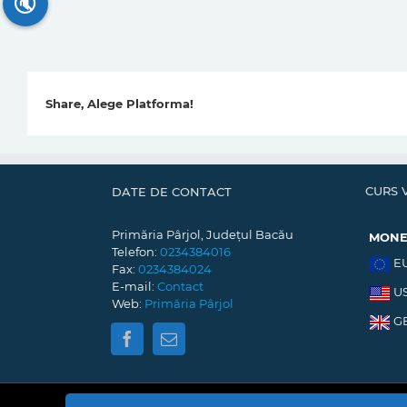
🔇
Share, Alege Platforma!
CURS 
DATE DE CONTACT
Primăria Pârjol, Județul Bacău
MON
Telefon:
0234384016
E
Fax:
0234384024
E-mail:
Contact
U
Web:
Primăria Pârjol
G