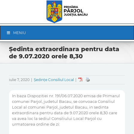
Skip
to
content
Skip
MENIU
Navigation
Ședinta extraordinara pentru data
de 9.07.2020 orele 8,30
iulie 7, 2020
|
Ședințe Consiliul Local
|
In baza Dispozitiei nr. 191/06.07.2020 emisa de Primarul
comunei Parjol, judetul Bacau, se convoaca Consiliul
Local al comunei Parjol, judetul Bacau, in sedinta
extraordinara pentru data de 9.07.2020 orele 8,30 care
va avea loc la sediul Consiliului Local Parjol cu
urmatoarea ordine de zi: