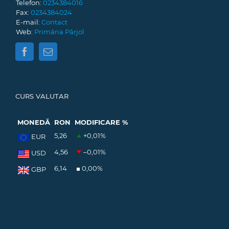
Telefon:
0234384016
Fax:
0234384024
E-mail:
Contact
Web:
Primăria Pârjol
CURS VALUTAR
MONEDĂ
RON
MODIFICARE %
5,26
+0,01
%
EUR
4,56
–0,01
%
USD
6,14
0,00
%
GBP