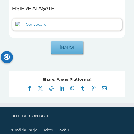
FIȘIERE ATAȘATE
Convocare
🔇
Share, Alege Platforma!
Facebook
X
Reddit
LinkedIn
WhatsApp
Tumblr
Pinterest
E-
mail:
DATE DE CONTACT
Primăria Pârjol, Județul Bacău