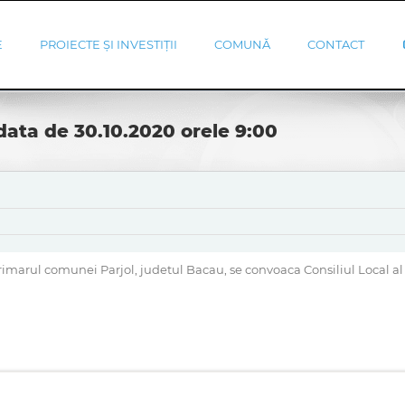
E
PROIECTE ȘI INVESTIȚII
COMUNĂ
CONTACT
data de 30.10.2020 orele 9:00
Primarul comunei Parjol, judetul Bacau, se convoaca Consiliul Local 