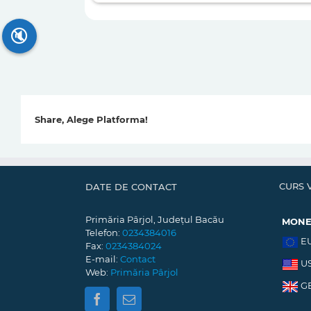
🔇
Share, Alege Platforma!
CURS 
DATE DE CONTACT
Primăria Pârjol, Județul Bacău
MON
Telefon:
0234384016
E
Fax:
0234384024
E-mail:
Contact
U
Web:
Primăria Pârjol
G