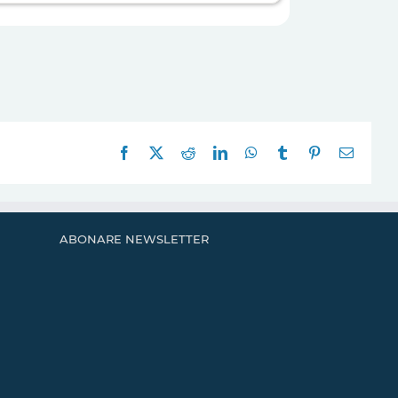
Facebook
X
Reddit
LinkedIn
WhatsApp
Tumblr
Pinterest
E-
mail:
ABONARE NEWSLETTER