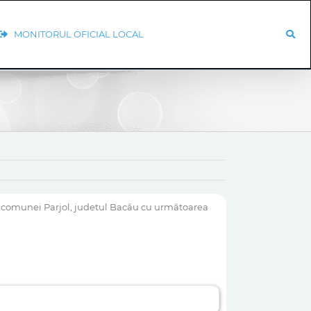
MONITORUL OFICIAL LOCAL
al comunei Parjol, judetul Bacău cu următoarea