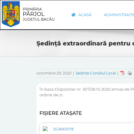
Skip
Skip
to
Navigation
PRIMĂRIA
PÂRJOL
content
ACASĂ
ADMINISTRAȚI
JUDEȚUL BACĂU
Ședință extraordinară pentru 
octombrie 29, 2020
|
Ședințe Consiliul Local
|
În baza Dispozitiei nr. 307/28.10.2020 emisa de 
ordine de zi:
FIȘIERE ATAȘATE
SCAN0019