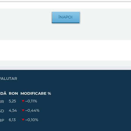
VALUTAR
EDĂ
RON
MODIFICARE %
5,25
–0,11
%
UR
4,54
–0,44
%
SD
6,13
–0,10
%
BP