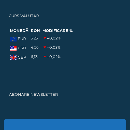
CURS VALUTAR
MONEDĂ
RON
MODIFICARE %
5,25
–0,02
%
EUR
4,56
–0,03
%
USD
6,13
–0,02
%
GBP
ABONARE NEWSLETTER