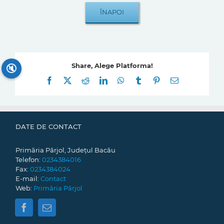
Share, Alege Platforma!
🔇
Facebook
X
Reddit
LinkedIn
WhatsApp
Tumblr
Pinterest
E-
mail:
DATE DE CONTACT
Primăria Pârjol, Județul Bacău
Telefon:
0234384016
Fax:
0234384024
E-mail:
Contact
Web:
Primăria Pârjol