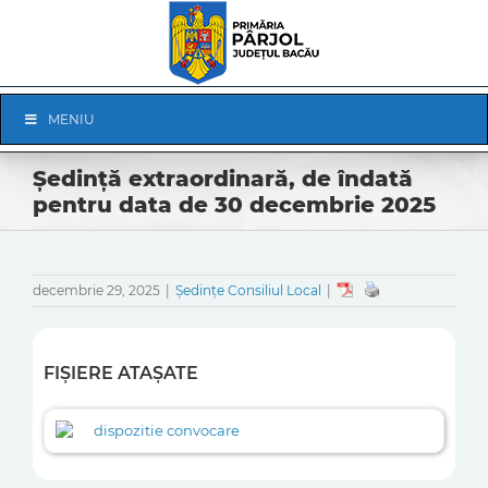
Skip
to
content
Skip
MENIU
Navigation
Ședinţă extraordinară, de îndată
pentru data de 30 decembrie 2025
decembrie 29, 2025
|
Ședințe Consiliul Local
|
FIȘIERE ATAȘATE
dispozitie convocare