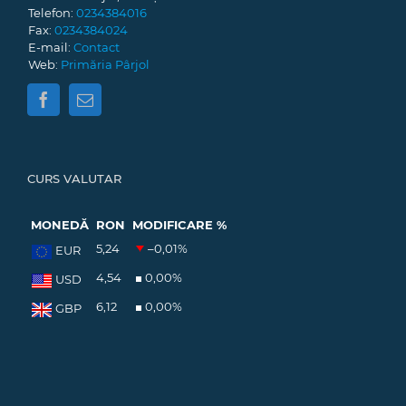
Telefon:
0234384016
Fax:
0234384024
E-mail:
Contact
Web:
Primăria Pârjol
CURS VALUTAR
MONEDĂ
RON
MODIFICARE %
5,24
–0,01
%
EUR
4,54
0,00
%
USD
6,12
0,00
%
GBP