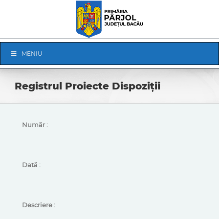
Skip
to
content
Skip
MENIU
Navigation
Registrul Proiecte Dispoziții
Număr :
Dată :
Descriere :