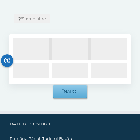
Șterge filtre
🔇
DATE DE CONTACT
Primăria Pârjol, Județul Bacău