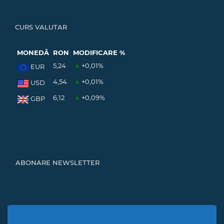
CURS VALUTAR
MONEDĂ
RON
MODIFICARE %
5,24
+0,01
%
EUR
4,54
+0,01
%
USD
6,12
+0,09
%
GBP
ABONARE NEWSLETTER