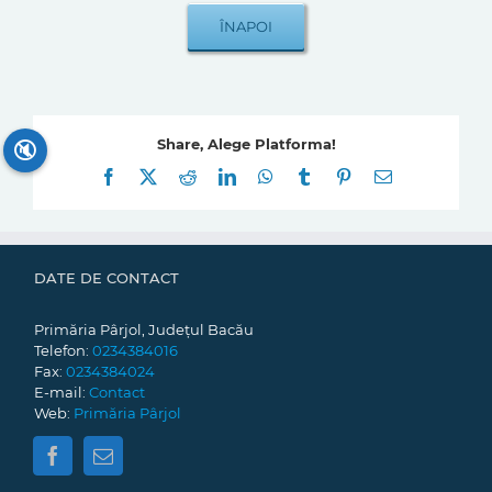
Share, Alege Platforma!
🔇
Facebook
X
Reddit
LinkedIn
WhatsApp
Tumblr
Pinterest
E-
mail:
DATE DE CONTACT
Primăria Pârjol, Județul Bacău
Telefon:
0234384016
Fax:
0234384024
E-mail:
Contact
Web:
Primăria Pârjol