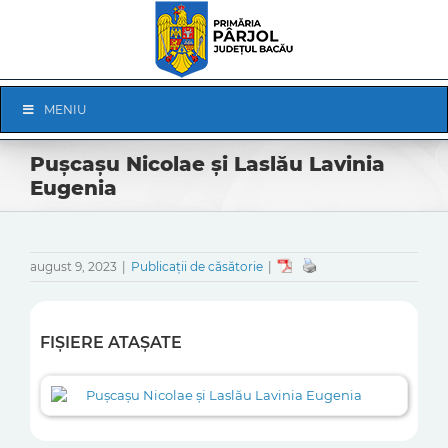
Skip
to
content
Skip
MENIU
Navigation
Pușcașu Nicolae și Laslău Lavinia
Eugenia
august 9, 2023
|
Publicații de căsătorie
|
FIȘIERE ATAȘATE
Pușcașu Nicolae și Laslău Lavinia Eugenia