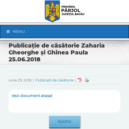
Skip
to
content
Skip
MENIU
Navigation
Publicație de căsătorie Zaharia
Gheorghe și Ghinea Paula
25.06.2018
iunie 29, 2018
|
Publicații de căsătorie
|
Vezi document atașat