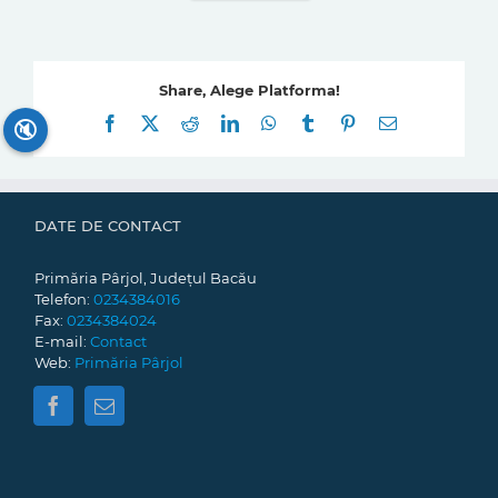
Share, Alege Platforma!
Facebook
X
Reddit
LinkedIn
WhatsApp
Tumblr
Pinterest
E-
🔇
mail:
DATE DE CONTACT
Primăria Pârjol, Județul Bacău
Telefon:
0234384016
Fax:
0234384024
E-mail:
Contact
Web:
Primăria Pârjol