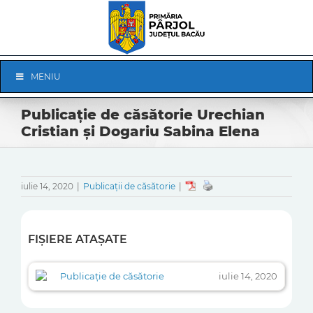
Skip
to
content
Skip
MENIU
Navigation
Publicație de căsătorie Urechian
Cristian și Dogariu Sabina Elena
iulie 14, 2020
|
Publicații de căsătorie
|
FIȘIERE ATAȘATE
Publicație de căsătorie
iulie 14, 2020