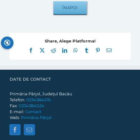
Share, Alege Platforma!
🔇
Facebook
X
Reddit
LinkedIn
WhatsApp
Tumblr
Pinterest
E-
mail:
DATE DE CONTACT
Primăria Pârjol, Județul Bacău
Telefon:
0234384016
Fax:
0234384024
E-mail:
Contact
Web:
Primăria Pârjol