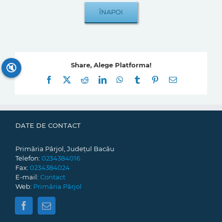
Share, Alege Platforma!
🔇
Facebook
X
Reddit
LinkedIn
WhatsApp
Tumblr
Pinterest
E-
mail:
DATE DE CONTACT
Primăria Pârjol, Județul Bacău
Telefon:
0234384016
Fax:
0234384024
E-mail:
Contact
Web:
Primăria Pârjol