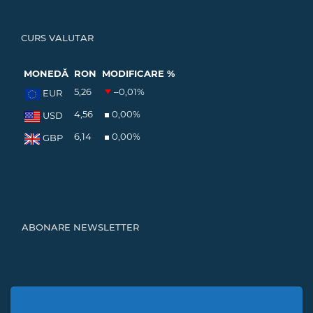
CURS VALUTAR
MONEDĂ
RON
MODIFICARE %
5,26
–0,01
%
EUR
4,56
0,00
%
USD
6,14
0,00
%
GBP
ABONARE NEWSLETTER