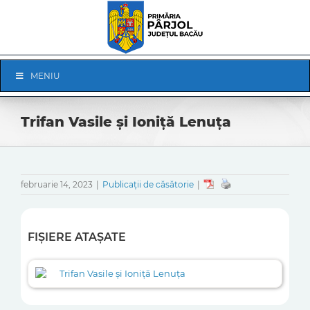
Skip
to
content
Skip
MENIU
Navigation
Trifan Vasile și Ioniță Lenuța
februarie 14, 2023
|
Publicații de căsătorie
|
FIȘIERE ATAȘATE
Trifan Vasile și Ioniță Lenuța