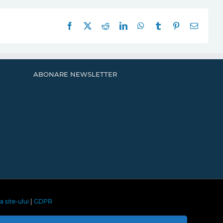
Facebook
X
Reddit
LinkedIn
WhatsApp
Tumblr
Pinterest
E-
mail:
ABONARE NEWSLETTER
a site-ului
|
GDPR