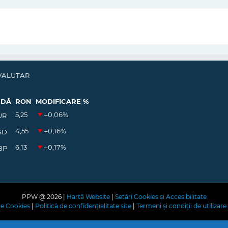
VALUTAR
EDĂ
RON
MODIFICARE %
5,25
–0,06
%
UR
4,55
–0,16
%
SD
6,13
–0,17
%
BP
PPW @
2026 |
Hartă Website
|
Setări Cookies și Accesibilitate
are Cookies
|
Politică de confidențialitate site
|
Termeni și condiții de utilizare 