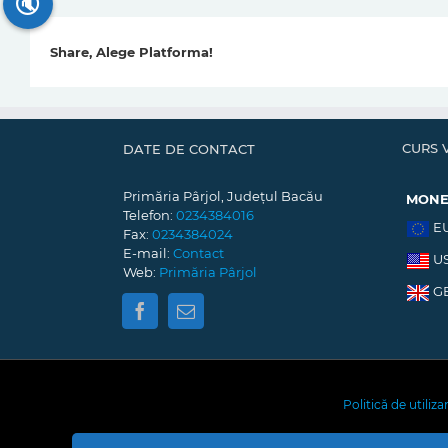
🔇
Share, Alege Platforma!
CURS 
DATE DE CONTACT
Primăria Pârjol, Județul Bacău
MON
Telefon:
0234384016
E
Fax:
0234384024
E-mail:
Contact
U
Web:
Primăria Pârjol
G
Politică de utiliz