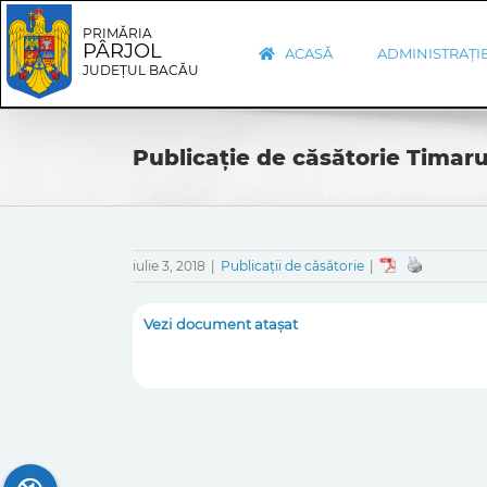
Skip
Skip
to
Navigation
PRIMĂRIA
PÂRJOL
content
ACASĂ
ADMINISTRAȚI
JUDEȚUL BACĂU
Publicație de căsătorie Timaru
iulie 3, 2018
|
Publicații de căsătorie
|
Vezi document atașat