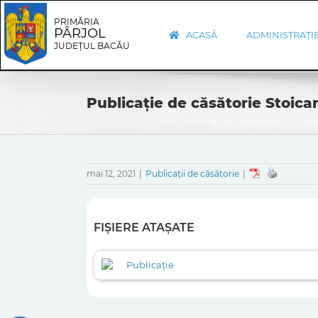
Skip
Skip
to
Navigation
PRIMĂRIA
PÂRJOL
content
ACASĂ
ADMINISTRAȚI
JUDEȚUL BACĂU
Publicație de căsătorie Stoica
mai 12, 2021
|
Publicații de căsătorie
|
FIȘIERE ATAȘATE
Publicație