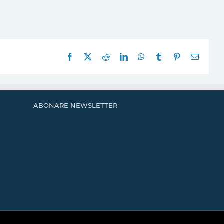
Facebook
X
Reddit
LinkedIn
WhatsApp
Tumblr
Pinterest
E-
mail:
ABONARE NEWSLETTER