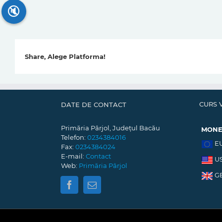
🔇
Share, Alege Platforma!
CURS 
DATE DE CONTACT
Primăria Pârjol, Județul Bacău
MON
Telefon:
0234384016
E
Fax:
0234384024
E-mail:
Contact
U
Web:
Primăria Pârjol
G