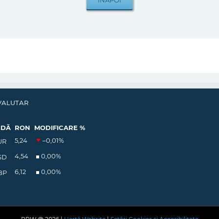
VALUTAR
EDĂ
RON
MODIFICARE %
5,24
–0,01
%
UR
4,54
0,00
%
SD
6,12
0,00
%
BP