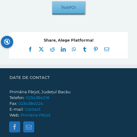
Share, Alege Platforma!
🔇
Facebook
X
Reddit
LinkedIn
WhatsApp
Tumblr
Pinterest
E-
mail:
DATE DE CONTACT
Primăria Pârjol, Județul Bacău
Telefon:
0234384016
Fax:
0234384024
E-mail:
Contact
Web:
Primăria Pârjol