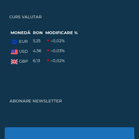
CURS VALUTAR
MONEDĂ
RON
MODIFICARE %
5,25
–0,02
%
EUR
4,56
–0,03
%
USD
6,13
–0,02
%
GBP
ABONARE NEWSLETTER