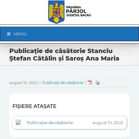
Skip
to
content
Skip
MENIU
Navigation
Publicație de căsătorie Stanciu
Ștefan Cătălin și Saroș Ana Maria
august 10, 2022
|
Publicații de căsătorie
|
FIȘIERE ATAȘATE
Publicație de căsătorie
august 10, 2022