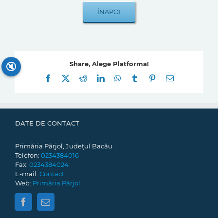
Share, Alege Platforma!
🔇
Facebook
X
Reddit
LinkedIn
WhatsApp
Tumblr
Pinterest
E-
mail:
DATE DE CONTACT
Primăria Pârjol, Județul Bacău
Telefon:
0234384016
Fax:
0234384024
E-mail:
Contact
Web:
Primăria Pârjol