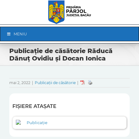
Skip
to
content
Skip
MENIU
Navigation
Publicație de căsătorie Răducă
Dănuț Ovidiu și Docan Ionica
mai 2, 2022
|
Publicații de căsătorie
|
FIȘIERE ATAȘATE
Publicație