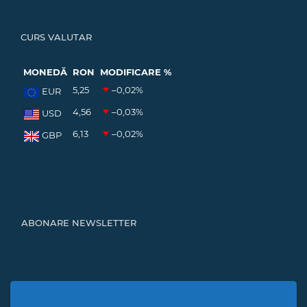
CURS VALUTAR
MONEDĂ
RON
MODIFICARE %
5,25
–0,02
%
EUR
4,56
–0,03
%
USD
6,13
–0,02
%
GBP
ABONARE NEWSLETTER