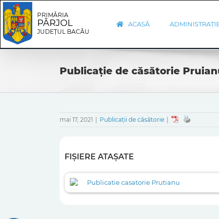
Skip
Skip
to
Navigation
PRIMĂRIA
PÂRJOL
content
ACASĂ
ADMINISTRAȚI
JUDEȚUL BACĂU
Publicație de căsătorie Pruia
mai 17, 2021
|
Publicații de căsătorie
|
FIȘIERE ATAȘATE
Publicatie casatorie Prutianu