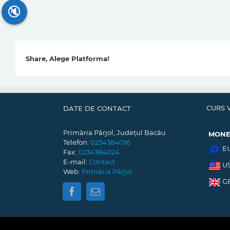
🔇
Share, Alege Platforma!
CURS 
DATE DE CONTACT
Primăria Pârjol, Județul Bacău
MON
Telefon:
0234384016
E
Fax:
0234384024
E-mail:
Contact
U
Web:
Primăria Pârjol
G