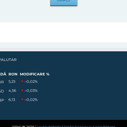
VALUTAR
EDĂ
RON
MODIFICARE %
5,25
–0,02
%
UR
4,56
–0,03
%
SD
6,13
–0,02
%
BP