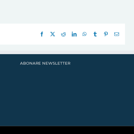
Facebook
X
Reddit
LinkedIn
WhatsApp
Tumblr
Pinterest
E-
mail:
ABONARE NEWSLETTER