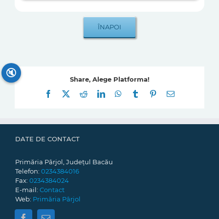
🔇
Share, Alege Platforma!
Facebook
X
Reddit
LinkedIn
WhatsApp
Tumblr
Pinterest
E-
mail:
DATE DE CONTACT
Primăria Pârjol, Județul Bacău
Telefon:
0234384016
Fax:
0234384024
E-mail:
Contact
Web:
Primăria Pârjol