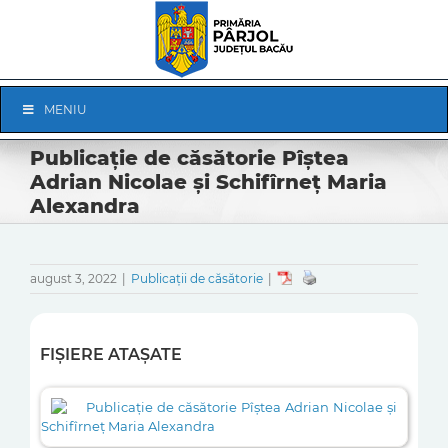
Skip
to
content
Skip
MENIU
Navigation
Publicație de căsătorie Pîștea
Adrian Nicolae și Schifîrneț Maria
Alexandra
august 3, 2022
|
Publicații de căsătorie
|
FIȘIERE ATAȘATE
Publicație de căsătorie Pîștea Adrian Nicolae și
Schifîrneț Maria Alexandra