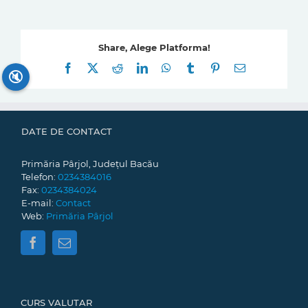
Share, Alege Platforma!
Facebook
X
Reddit
LinkedIn
WhatsApp
Tumblr
Pinterest
E-
🔇
mail:
DATE DE CONTACT
Primăria Pârjol, Județul Bacău
Telefon:
0234384016
Fax:
0234384024
E-mail:
Contact
Web:
Primăria Pârjol
CURS VALUTAR