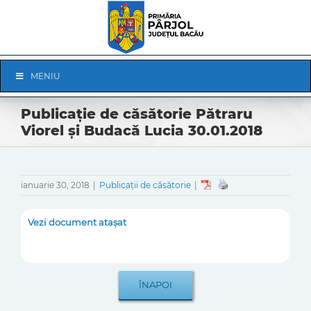
Skip
to
content
Skip
MENIU
Navigation
Publicație de căsătorie Pătraru
Viorel și Budacă Lucia 30.01.2018
ianuarie 30, 2018
|
Publicații de căsătorie
|
Vezi document atașat