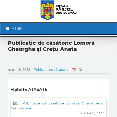
Skip
to
content
Skip
MENIU
Navigation
Publicație de căsătorie Lomoră
Gheorghe și Crețu Aneta
martie 9, 2022
|
Publicații de căsătorie
|
FIȘIERE ATAȘATE
Publicație de căsătorie Lomoră Gheorghe și
Crețu Aneta
martie 9, 2022