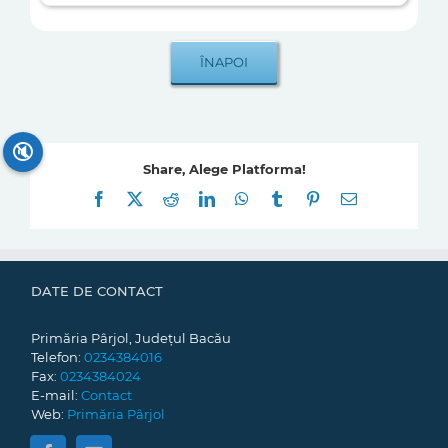
🔇
Share, Alege Platforma!
Facebook
X
Reddit
LinkedIn
WhatsApp
Tumblr
Pinterest
E-
mail:
DATE DE CONTACT
Primăria Pârjol, Județul Bacău
Telefon:
0234384016
Fax:
0234384024
E-mail:
Contact
Web:
Primăria Pârjol