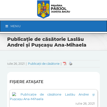
Skip
to
content
Skip
MENIU
Navigation
Publicație de căsătorie Laslău
Andrei și Pușcașu Ana-Mihaela
iulie 26, 2021
|
Publicații de căsătorie
|
FIȘIERE ATAȘATE
Publicație de căsătorie Laslău Andrei și
Pușcașu Ana-Mihaela
iulie 26, 2021