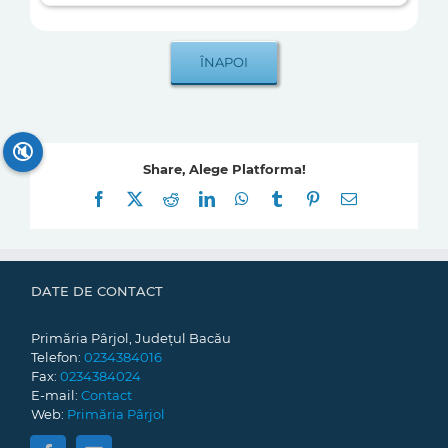
🔇
Share, Alege Platforma!
Facebook
X
Reddit
LinkedIn
WhatsApp
Tumblr
Pinterest
E-
mail:
DATE DE CONTACT
Primăria Pârjol, Județul Bacău
Telefon:
0234384016
Fax:
0234384024
E-mail:
Contact
Web:
Primăria Pârjol