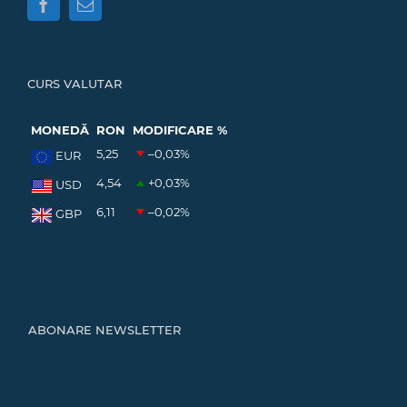
CURS VALUTAR
MONEDĂ
RON
MODIFICARE %
5,25
–0,03
%
EUR
4,54
+0,03
%
USD
6,11
–0,02
%
GBP
ABONARE NEWSLETTER