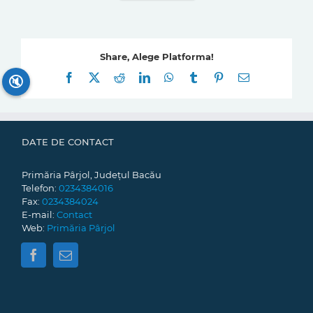
Share, Alege Platforma!
Facebook
X
Reddit
LinkedIn
WhatsApp
Tumblr
Pinterest
E-
🔇
mail:
DATE DE CONTACT
Primăria Pârjol, Județul Bacău
Telefon:
0234384016
Fax:
0234384024
E-mail:
Contact
Web:
Primăria Pârjol