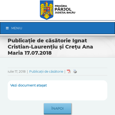
Skip
to
content
Skip
MENIU
Navigation
Publicație de căsătorie Ignat
Cristian-Laurențiu și Crețu Ana
Maria 17.07.2018
iulie 17, 2018
|
Publicații de căsătorie
|
Vezi document atașat