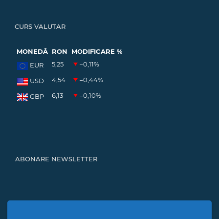
CURS VALUTAR
MONEDĂ
RON
MODIFICARE %
5,25
–0,11
%
EUR
4,54
–0,44
%
USD
6,13
–0,10
%
GBP
ABONARE NEWSLETTER