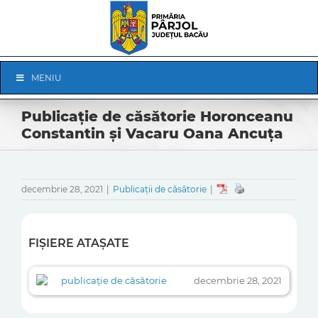
Skip
to
content
Skip
MENIU
Navigation
Publicație de căsătorie Horonceanu
Constantin și Vacaru Oana Ancuța
decembrie 28, 2021
|
Publicații de căsătorie
|
FIȘIERE ATAȘATE
publicație de căsătorie
decembrie 28, 2021