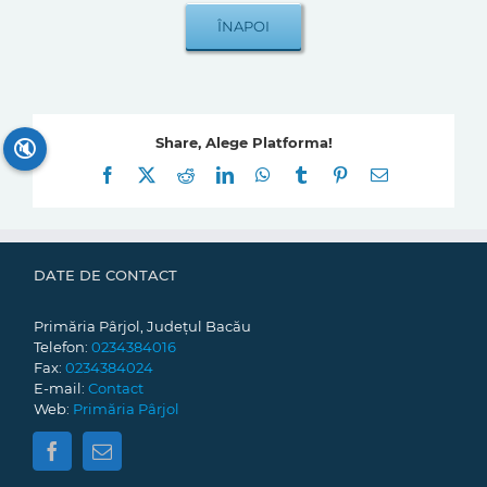
Share, Alege Platforma!
🔇
Facebook
X
Reddit
LinkedIn
WhatsApp
Tumblr
Pinterest
E-
mail:
DATE DE CONTACT
Primăria Pârjol, Județul Bacău
Telefon:
0234384016
Fax:
0234384024
E-mail:
Contact
Web:
Primăria Pârjol