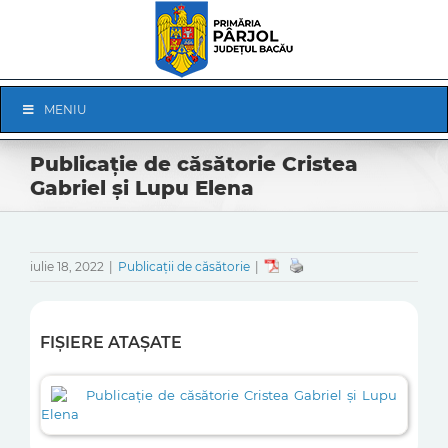
Skip
to
content
Skip
MENIU
Navigation
Publicație de căsătorie Cristea
Gabriel și Lupu Elena
iulie 18, 2022
|
Publicații de căsătorie
|
FIȘIERE ATAȘATE
Publicație de căsătorie Cristea Gabriel și Lupu
Elena