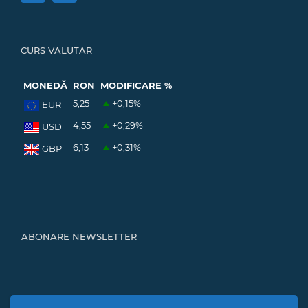
CURS VALUTAR
MONEDĂ
RON
MODIFICARE %
5,25
+0,15
%
EUR
4,55
+0,29
%
USD
6,13
+0,31
%
GBP
ABONARE NEWSLETTER