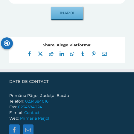
🔇
Share, Alege Platforma!
Facebook
X
Reddit
LinkedIn
WhatsApp
Tumblr
Pinterest
E-
mail:
DATE DE CONTACT
Primăria Pârjol, Județul Bacău
Telefon:
0234384016
Fax:
0234384024
E-mail:
Contact
Web:
Primăria Pârjol