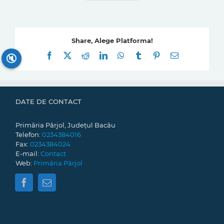
Share, Alege Platforma!
Facebook
X
Reddit
LinkedIn
WhatsApp
Tumblr
Pinterest
E-
🔇
mail:
DATE DE CONTACT
Primăria Pârjol, Județul Bacău
Telefon:
0234384016
Fax:
0234384024
E-mail:
Contact
Web:
Primăria Pârjol