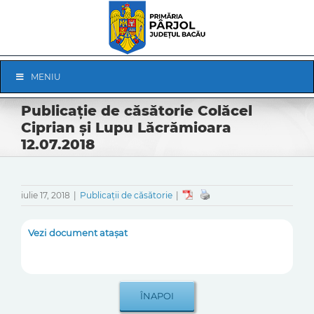
Skip
to
content
Skip
MENIU
Navigation
Publicație de căsătorie Colăcel
Ciprian și Lupu Lăcrămioara
12.07.2018
iulie 17, 2018
|
Publicații de căsătorie
|
Vezi document atașat