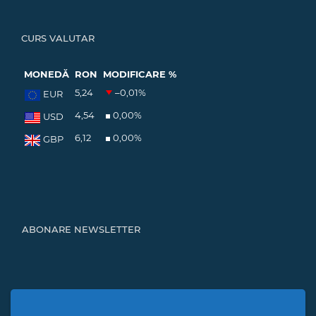
CURS VALUTAR
MONEDĂ
RON
MODIFICARE %
5,24
–0,01
%
EUR
4,54
0,00
%
USD
6,12
0,00
%
GBP
ABONARE NEWSLETTER