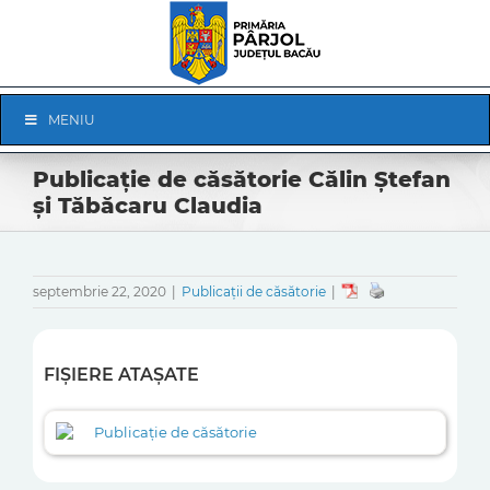
Skip
to
content
Skip
MENIU
Navigation
Publicație de căsătorie Călin Ștefan
și Tăbăcaru Claudia
septembrie 22, 2020
|
Publicații de căsătorie
|
FIȘIERE ATAȘATE
Publicație de căsătorie