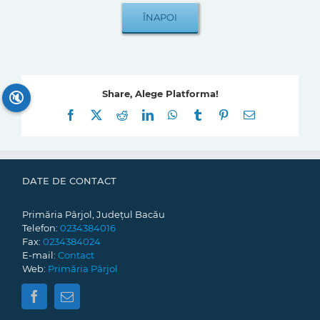
Share, Alege Platforma!
🔇
Facebook
X
Reddit
LinkedIn
WhatsApp
Tumblr
Pinterest
E-
mail:
DATE DE CONTACT
Primăria Pârjol, Județul Bacău
Telefon:
0234384016
Fax:
0234384024
E-mail:
Contact
Web:
Primăria Pârjol