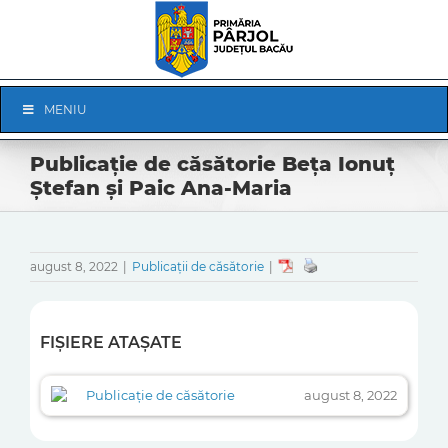
Skip
to
content
Skip
MENIU
Navigation
Publicație de căsătorie Beța Ionuț
Ștefan și Paic Ana-Maria
august 8, 2022
|
Publicații de căsătorie
|
FIȘIERE ATAȘATE
Publicație de căsătorie
august 8, 2022