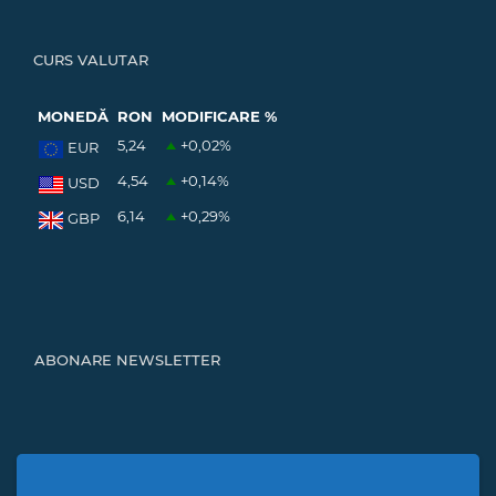
CURS VALUTAR
MONEDĂ
RON
MODIFICARE %
5,24
+0,02
%
EUR
4,54
+0,14
%
USD
6,14
+0,29
%
GBP
ABONARE NEWSLETTER