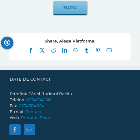
Share, Alege Platforma!
🔇
Facebook
X
Reddit
LinkedIn
WhatsApp
Tumblr
Pinterest
E-
mail:
DATE DE CONTACT
Primăria Pârjol, Județul Bacău
Telefon:
0234384016
Fax:
0234384024
E-mail:
Contact
Web:
Primăria Pârjol