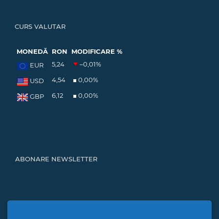
CURS VALUTAR
MONEDĂ
RON
MODIFICARE %
5,24
–0,01
%
EUR
4,54
0,00
%
USD
6,12
0,00
%
GBP
ABONARE NEWSLETTER