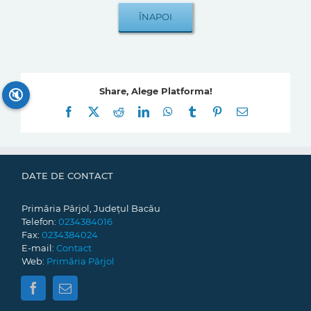
Share, Alege Platforma!
🔇
Facebook
X
Reddit
LinkedIn
WhatsApp
Tumblr
Pinterest
E-
mail:
DATE DE CONTACT
Primăria Pârjol, Județul Bacău
Telefon:
0234384016
Fax:
0234384024
E-mail:
Contact
Web:
Primăria Pârjol