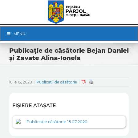
Skip
to
content
Skip
MENIU
Navigation
Publicație de căsătorie Bejan Daniel
și Zavate Alina-Ionela
iulie 15, 2020
|
Publicații de căsătorie
|
FIȘIERE ATAȘATE
Publicație căsătorie 15.07.2020