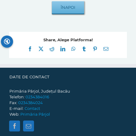
Share, Alege Platforma!
🔇
Facebook
X
Reddit
LinkedIn
WhatsApp
Tumblr
Pinterest
E-
mail:
DATE DE CONTACT
Primăria Pârjol, Județul Bacău
Telefon:
0234384016
Fax:
0234384024
E-mail:
Contact
Web:
Primăria Pârjol