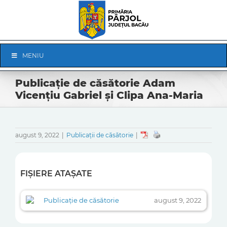
Skip
to
content
Skip
MENIU
Navigation
Publicație de căsătorie Adam
Vicențiu Gabriel și Clipa Ana-Maria
august 9, 2022
|
Publicații de căsătorie
|
FIȘIERE ATAȘATE
Publicație de căsătorie
august 9, 2022