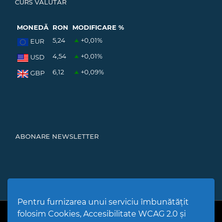
CURS VALUTAR
MONEDĂ
RON
MODIFICARE %
5,24
+0,01
%
EUR
4,54
+0,01
%
USD
6,12
+0,09
%
GBP
ABONARE NEWSLETTER
Pentru furnizarea unui serviciu îmbunătățit
folosim Cookies, Accesibilitate WCAG 2.0 și
PPW @
2026 |
Hartă Website
|
Setări Cookies și Accesibilitate