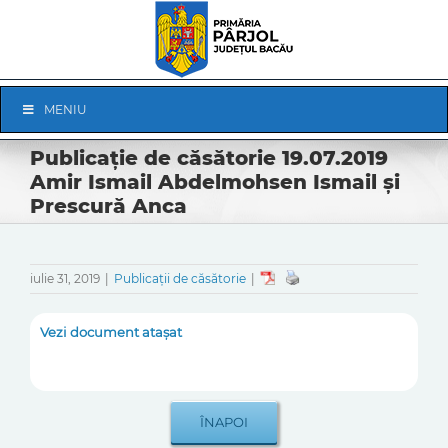
Skip
to
content
Skip
MENIU
Navigation
Publicație de căsătorie 19.07.2019
Amir Ismail Abdelmohsen Ismail și
Prescură Anca
iulie 31, 2019
|
Publicații de căsătorie
|
Vezi document atașat