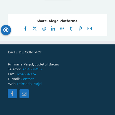
Share, Alege Platforma!
Facebook
X
Reddit
LinkedIn
WhatsApp
Tumblr
Pinterest
E-
🔇
mail:
DATE DE CONTACT
Primăria Pârjol, Județul Bacău
Telefon:
0234384016
Fax:
0234384024
E-mail:
Contact
Web:
Primăria Pârjol