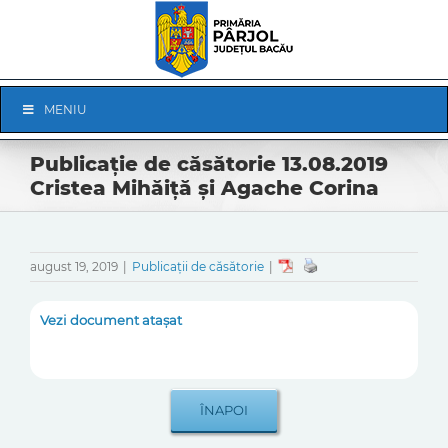
Skip
to
content
Skip
MENIU
Navigation
Publicație de căsătorie 13.08.2019
Cristea Mihăiță și Agache Corina
august 19, 2019
|
Publicații de căsătorie
|
Vezi document atașat