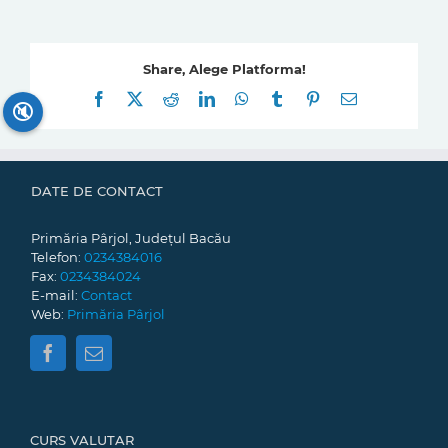
Share, Alege Platforma!
Facebook
X
Reddit
LinkedIn
WhatsApp
Tumblr
Pinterest
E-
🔇
mail:
DATE DE CONTACT
Primăria Pârjol, Județul Bacău
Telefon:
0234384016
Fax:
0234384024
E-mail:
Contact
Web:
Primăria Pârjol
CURS VALUTAR