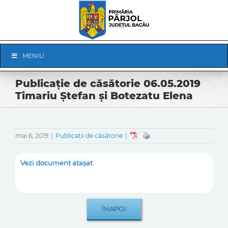
Skip
to
content
Skip
MENIU
Navigation
Publicație de căsătorie 06.05.2019
Timariu Ștefan și Botezatu Elena
mai 6, 2019
|
Publicații de căsătorie
|
Vezi document atașat