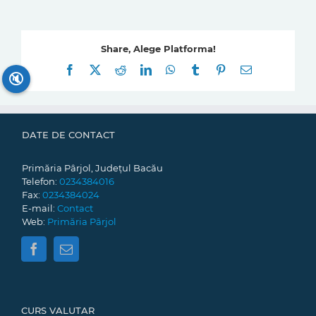
Share, Alege Platforma!
Facebook
X
Reddit
LinkedIn
WhatsApp
Tumblr
Pinterest
E-
🔇
mail:
DATE DE CONTACT
Primăria Pârjol, Județul Bacău
Telefon:
0234384016
Fax:
0234384024
E-mail:
Contact
Web:
Primăria Pârjol
CURS VALUTAR