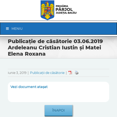
Skip
to
content
Skip
MENIU
Navigation
Publicație de căsătorie 03.06.2019
Ardeleanu Cristian Iustin și Matei
Elena Roxana
iunie 3, 2019
|
Publicații de căsătorie
|
Vezi document atașat