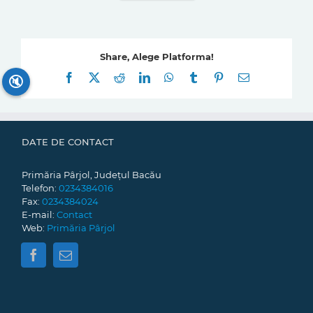
Share, Alege Platforma!
Facebook
X
Reddit
LinkedIn
WhatsApp
Tumblr
Pinterest
E-
🔇
mail:
DATE DE CONTACT
Primăria Pârjol, Județul Bacău
Telefon:
0234384016
Fax:
0234384024
E-mail:
Contact
Web:
Primăria Pârjol