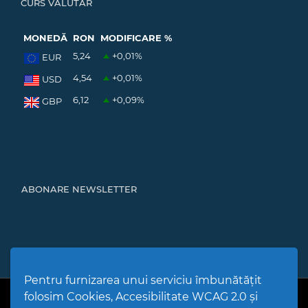
CURS VALUTAR
MONEDĂ
RON
MODIFICARE %
5,24
+0,01
%
EUR
4,54
+0,01
%
USD
6,12
+0,09
%
GBP
ABONARE NEWSLETTER
Pentru furnizarea unui serviciu îmbunătățit
folosim Cookies, Accesibilitate WCAG 2.0 și
PPW @
2026 |
Hartă Website
|
Setări Cookies și Accesibilitate