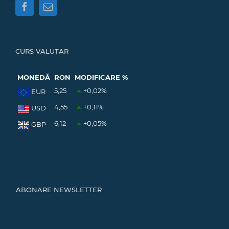
CURS VALUTAR
MONEDĂ
RON
MODIFICARE %
5,25
+0,02
%
EUR
4,55
+0,11
%
USD
6,12
+0,05
%
GBP
ABONARE NEWSLETTER