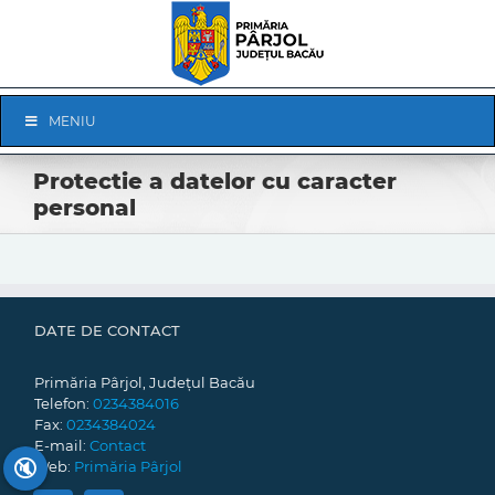
Skip
to
content
Skip
MENIU
Navigation
Protectie a datelor cu caracter
personal
DATE DE CONTACT
Primăria Pârjol, Județul Bacău
Telefon:
0234384016
Fax:
0234384024
E-mail:
Contact
🔇
Web:
Primăria Pârjol