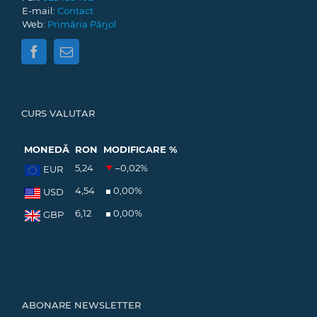
E-mail:
Contact
Web:
Primăria Pârjol
CURS VALUTAR
MONEDĂ
RON
MODIFICARE %
5,24
–0,02
%
EUR
4,54
0,00
%
USD
6,12
0,00
%
GBP
ABONARE NEWSLETTER