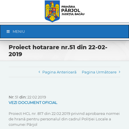
Skip
to
content
Skip
MENIU
Navigation
Proiect hotarare nr.51 din 22-02-
2019
Pagina Anterioară
Pagina Următoare
Nr:
51
din:
22 02 2019
VEZI DOCUMENT OFICIAL
Proiect HCL nr. 817 din 22.02.2019 privind aprobarea normei
de hrană pentru personalul din cadrul Poliției Locale a
comunei Pârjol