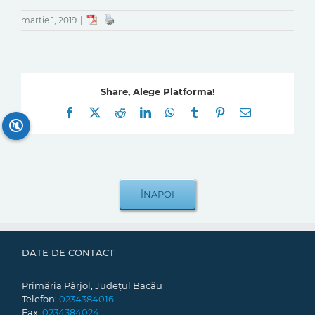
martie 1, 2019
|
Share, Alege Platforma!
Facebook
X
Reddit
LinkedIn
WhatsApp
Tumblr
Pinterest
E-
mail:
🔇
DATE DE CONTACT
Primăria Pârjol, Județul Bacău
Telefon:
0234384016
Fax:
0234384024