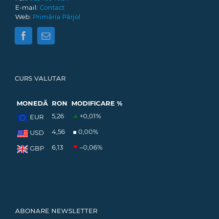
E-mail:
Contact
Web:
Primăria Pârjol
CURS VALUTAR
MONEDĂ
RON
MODIFICARE %
5,26
+0,01
%
EUR
4,56
0,00
%
USD
6,13
–0,06
%
GBP
ABONARE NEWSLETTER