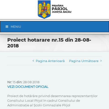
Skip
to
content
Skip
MENIU
Navigation
Proiect hotarare nr.15 din 28-08-
2018
Pagina Anterioară
Pagina Următoare
Nr:
15
din:
28 08 2018
VEZI DOCUMENT OFICIAL
Proiect de hotărâre privind desemnarea reprezentanților
Consiliului Local Pîrjol în cadrul Consiliului de
Administrație al Școlii Gimnaziale Pîrjol