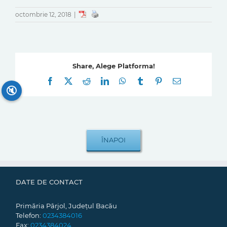
octombrie 12, 2018
|
Share, Alege Platforma!
Facebook
X
Reddit
LinkedIn
WhatsApp
Tumblr
Pinterest
E-
mail:
🔇
DATE DE CONTACT
Primăria Pârjol, Județul Bacău
Telefon:
0234384016
Fax:
0234384024