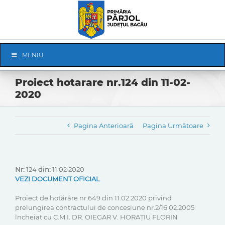
Skip
to
content
Skip
MENIU
Navigation
Proiect hotarare nr.124 din 11-02-
2020
Pagina Anterioară
Pagina Următoare
Nr:
124
din:
11 02 2020
VEZI DOCUMENT OFICIAL
Proiect de hotărâre nr.649 din 11.02.2020 privind
prelungirea contractului de concesiune nr.2/16.02.2005
încheiat cu C.M.I. DR. OIEGAR V. HORAȚIU FLORIN