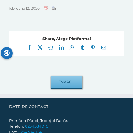
februarie 12, 2020
|
Share, Alege Platforma!
Facebook
X
Reddit
LinkedIn
WhatsApp
Tumblr
Pinterest
E-
mail:
🔇
DATE DE CONTACT
Primăria Pârjol, Județul Bacău
Telefon:
0234384016
Fax:
0234384024