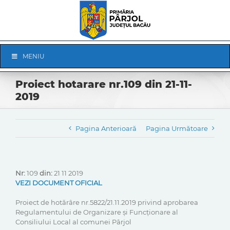
Skip
to
content
Skip
MENIU
Navigation
Proiect hotarare nr.109 din 21-11-
2019
Pagina Anterioară
Pagina Următoare
Nr:
109
din:
21 11 2019
VEZI DOCUMENT OFICIAL
Proiect de hotărâre nr.5822/21.11.2019 privind aprobarea
Regulamentului de Organizare și Funcționare al
Consiliului Local al comunei Pârjol