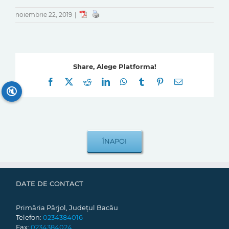
noiembrie 22, 2019
|
Share, Alege Platforma!
Facebook
X
Reddit
LinkedIn
WhatsApp
Tumblr
Pinterest
E-
mail:
🔇
DATE DE CONTACT
Primăria Pârjol, Județul Bacău
Telefon:
0234384016
Fax:
0234384024