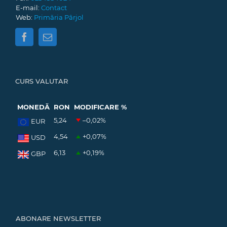
E-mail:
Contact
Web:
Primăria Pârjol
CURS VALUTAR
MONEDĂ
RON
MODIFICARE %
5,24
–0,02
%
EUR
4,54
+0,07
%
USD
6,13
+0,19
%
GBP
ABONARE NEWSLETTER