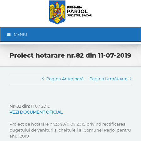
Skip
to
content
Skip
MENIU
Navigation
Proiect hotarare nr.82 din 11-07-2019
Pagina Anterioară
Pagina Următoare
Nr:
82
din:
11 07 2019
VEZI DOCUMENT OFICIAL
Proiect de hotărâre nr.3340/11.07.2019 privind rectificarea
bugetului de venituri și cheltuieli al Comunei Pârjol pentru
anul 2019