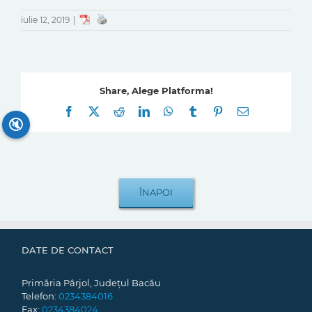
iulie 12, 2019
|
Share, Alege Platforma!
Facebook
X
Reddit
LinkedIn
WhatsApp
Tumblr
Pinterest
E-
mail:
🔇
DATE DE CONTACT
Primăria Pârjol, Județul Bacău
Telefon:
0234384016
Fax:
0234384024