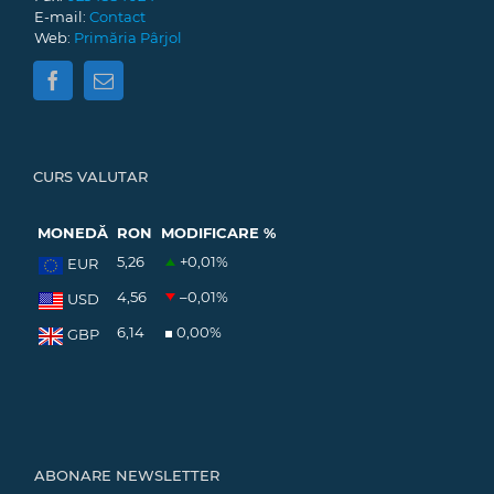
E-mail:
Contact
Web:
Primăria Pârjol
CURS VALUTAR
MONEDĂ
RON
MODIFICARE %
5,26
+0,01
%
EUR
4,56
–0,01
%
USD
6,14
0,00
%
GBP
ABONARE NEWSLETTER