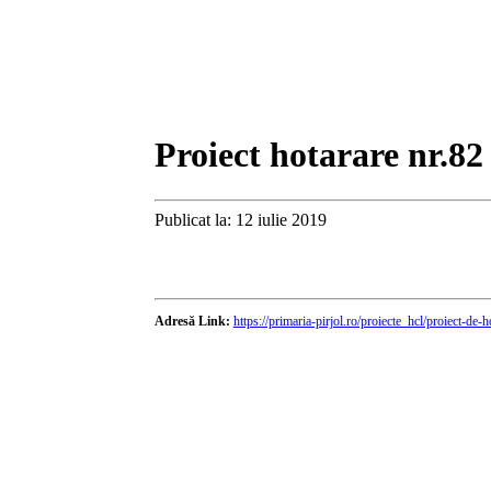
Proiect hotarare nr.82
Publicat la: 12 iulie 2019
Adresă Link:
https://primaria-pirjol.ro/proiecte_hcl/proiect-de