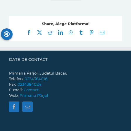
Share, Alege Platforma!
Facebook
X
Reddit
LinkedIn
WhatsApp
Tumblr
Pinterest
E-
🔇
mail:
DATE DE CONTACT
Primăria Pârjol, Județul Bacău
Telefon:
0234384016
Fax:
0234384024
E-mail:
Contact
Web:
Primăria Pârjol