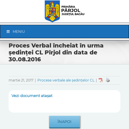
Skip
to
content
Skip
MENIU
Navigation
Proces Verbal încheiat în urma
ședinței CL Pîrjol din data de
30.08.2016
martie 21, 2017
|
Procese verbale ale ședințelor CL
|
Vezi document atașat