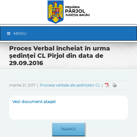
Skip
to
content
Skip
MENIU
Navigation
Proces Verbal încheiat în urma
ședinței CL Pîrjol din data de
29.09.2016
martie 21, 2017
|
Procese verbale ale ședințelor CL
|
Vezi document atașat