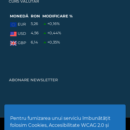
CURS VALUTAR
MONEDĂ
RON
MODIFICARE %
5,26
+0,16
%
EUR
4,56
+0,44
%
USD
6,14
+0,35
%
GBP
ABONARE NEWSLETTER
Pentru furnizarea unui serviciu îmbunătățit
folosim Cookies, Accesibilitate WCAG 2.0 și
PPW @
2026 |
Hartă Website
|
Setări Cookies și Accesibilitate