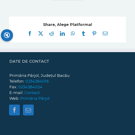
Share, Alege Platforma!
Facebook
X
Reddit
LinkedIn
WhatsApp
Tumblr
Pinterest
E-
🔇
mail:
DATE DE CONTACT
Primăria Pârjol, Județul Bacău
Telefon:
0234384016
Fax:
0234384024
E-mail:
Contact
Web:
Primăria Pârjol