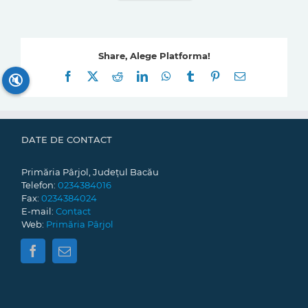
Share, Alege Platforma!
Facebook
X
Reddit
LinkedIn
WhatsApp
Tumblr
Pinterest
E-
🔇
mail:
DATE DE CONTACT
Primăria Pârjol, Județul Bacău
Telefon:
0234384016
Fax:
0234384024
E-mail:
Contact
Web:
Primăria Pârjol