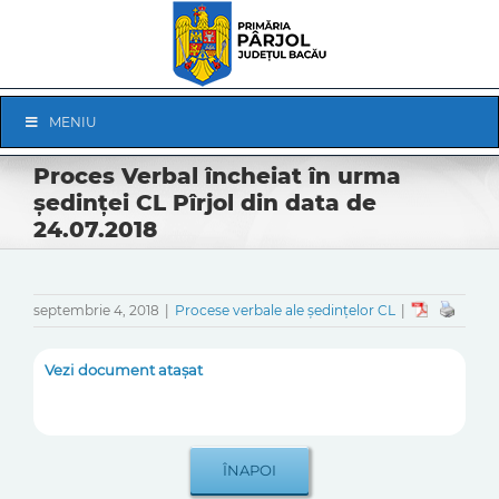
Skip
to
content
Skip
MENIU
Navigation
Proces Verbal încheiat în urma
ședinței CL Pîrjol din data de
24.07.2018
septembrie 4, 2018
|
Procese verbale ale ședințelor CL
|
Vezi document atașat