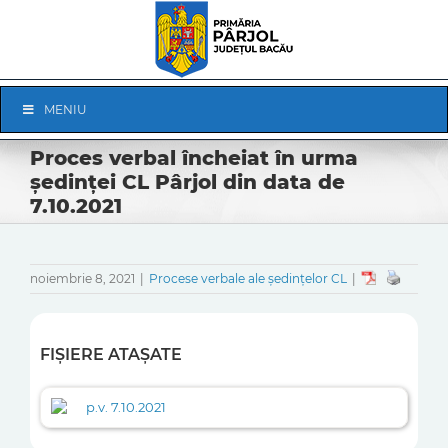
Skip
to
content
Skip
MENIU
Navigation
Proces verbal încheiat în urma
ședinței CL Pârjol din data de
7.10.2021
noiembrie 8, 2021
|
Procese verbale ale ședințelor CL
|
FIȘIERE ATAȘATE
p.v. 7.10.2021