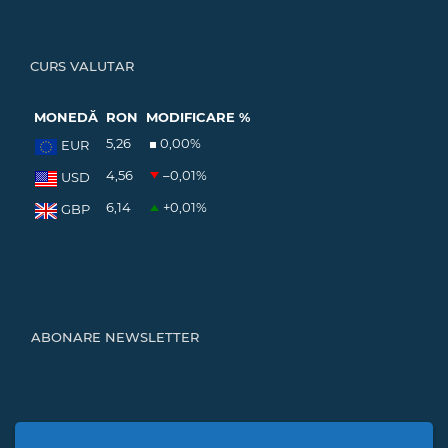
CURS VALUTAR
MONEDĂ
RON
MODIFICARE %
5,26
0,00
%
EUR
4,56
–0,01
%
USD
6,14
+0,01
%
GBP
ABONARE NEWSLETTER