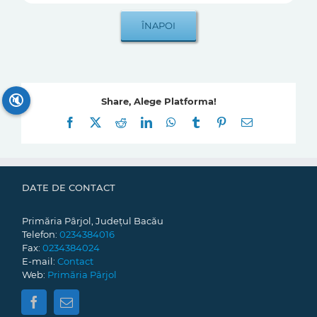
🔇
Share, Alege Platforma!
Facebook
X
Reddit
LinkedIn
WhatsApp
Tumblr
Pinterest
E-
mail:
DATE DE CONTACT
Primăria Pârjol, Județul Bacău
Telefon:
0234384016
Fax:
0234384024
E-mail:
Contact
Web:
Primăria Pârjol