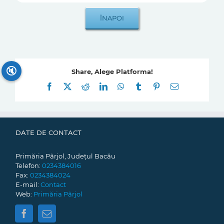
🔇
Share, Alege Platforma!
Facebook
X
Reddit
LinkedIn
WhatsApp
Tumblr
Pinterest
E-
mail:
DATE DE CONTACT
Primăria Pârjol, Județul Bacău
Telefon:
0234384016
Fax:
0234384024
E-mail:
Contact
Web:
Primăria Pârjol