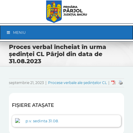
Skip
to
content
Skip
MENIU
Navigation
Proces verbal încheiat în urma
ședinței CL Pârjol din data de
31.08.2023
septembrie 21, 2023
|
Procese verbale ale ședințelor CL
|
FIȘIERE ATAȘATE
p.v. sedinta 31.08.