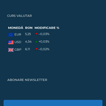
CURS VALUTAR
MONEDĂ
RON
MODIFICARE %
5,25
–0,03
%
EUR
4,54
+0,03
%
USD
6,11
–0,02
%
GBP
ABONARE NEWSLETTER