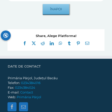
🔇
Share, Alege Platforma!
Facebook
X
Reddit
LinkedIn
WhatsApp
Tumblr
Pinterest
E-
mail:
DATE DE CONTACT
Primăria Pârjol, Județul Bacău
Telefon:
0234384016
Fax:
0234384024
E-mail:
Contact
Web:
Primăria Pârjol