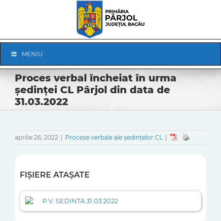
Skip
to
content
Skip
MENIU
Navigation
Proces verbal încheiat în urma
ședinței CL Pârjol din data de
31.03.2022
aprilie 26, 2022
|
Procese verbale ale ședințelor CL
|
FIȘIERE ATAȘATE
P.V. SEDINTA 31.03.2022