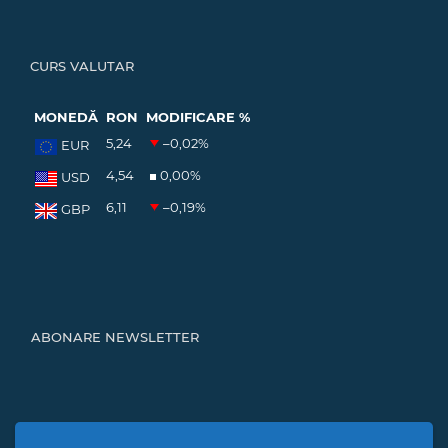
CURS VALUTAR
MONEDĂ
RON
MODIFICARE %
5,24
–0,02
%
EUR
4,54
0,00
%
USD
6,11
–0,19
%
GBP
ABONARE NEWSLETTER