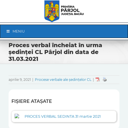
Skip
to
content
Skip
MENIU
Navigation
Proces verbal încheiat în urma
ședinței CL Pârjol din data de
31.03.2021
aprilie 9, 2021
|
Procese verbale ale ședințelor CL
|
FIȘIERE ATAȘATE
PROCES VERBAL SEDINTA 31 martie 2021