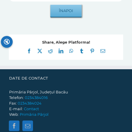
🔇
Share, Alege Platforma!
Facebook
X
Reddit
LinkedIn
WhatsApp
Tumblr
Pinterest
E-
mail:
DATE DE CONTACT
Primăria Pârjol, Județul Bacău
Telefon:
0234384016
Fax:
0234384024
E-mail:
Contact
Web:
Primăria Pârjol