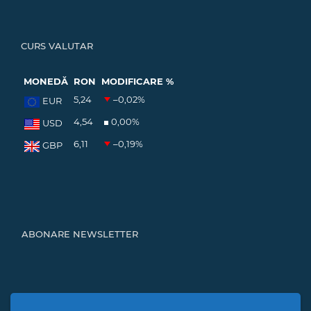
CURS VALUTAR
MONEDĂ
RON
MODIFICARE %
5,24
–0,02
%
EUR
4,54
0,00
%
USD
6,11
–0,19
%
GBP
ABONARE NEWSLETTER