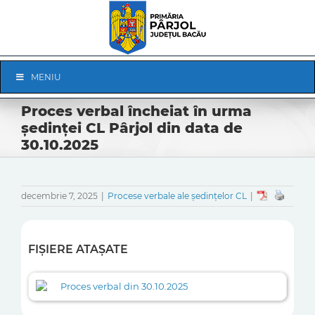
Skip
to
content
Skip
MENIU
Navigation
Proces verbal încheiat în urma
ședinței CL Pârjol din data de
30.10.2025
decembrie 7, 2025
|
Procese verbale ale ședințelor CL
|
FIȘIERE ATAȘATE
Proces verbal din 30.10.2025