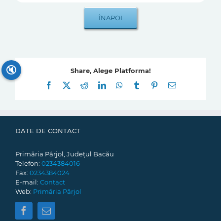
🔇
Share, Alege Platforma!
Facebook
X
Reddit
LinkedIn
WhatsApp
Tumblr
Pinterest
E-
mail:
DATE DE CONTACT
Primăria Pârjol, Județul Bacău
Telefon:
0234384016
Fax:
0234384024
E-mail:
Contact
Web:
Primăria Pârjol