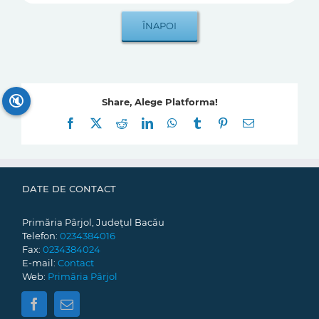
🔇
Share, Alege Platforma!
Facebook
X
Reddit
LinkedIn
WhatsApp
Tumblr
Pinterest
E-
mail:
DATE DE CONTACT
Primăria Pârjol, Județul Bacău
Telefon:
0234384016
Fax:
0234384024
E-mail:
Contact
Web:
Primăria Pârjol