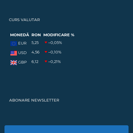
CURS VALUTAR
MONEDĂ
RON
MODIFICARE %
5,25
–0,05
%
EUR
4,56
–0,10
%
USD
6,12
–0,21
%
GBP
ABONARE NEWSLETTER