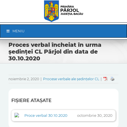
Skip
to
content
Skip
MENIU
Navigation
Proces verbal încheiat în urma
ședinței CL Pârjol din data de
30.10.2020
noiembrie 2, 2020
|
Procese verbale ale ședințelor CL
|
FIȘIERE ATAȘATE
Proce verbal 30.10.2020
octombrie 30, 2020