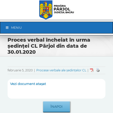
Skip
to
content
Skip
MENIU
Navigation
Proces verbal încheiat în urma
ședinței CL Pârjol din data de
30.01.2020
februarie 5, 2020
|
Procese verbale ale ședințelor CL
|
Vezi document atașat