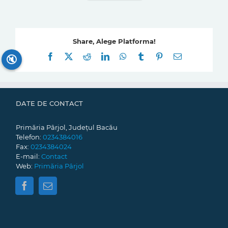
Share, Alege Platforma!
Facebook
X
Reddit
LinkedIn
WhatsApp
Tumblr
Pinterest
E-
🔇
mail:
DATE DE CONTACT
Primăria Pârjol, Județul Bacău
Telefon:
0234384016
Fax:
0234384024
E-mail:
Contact
Web:
Primăria Pârjol