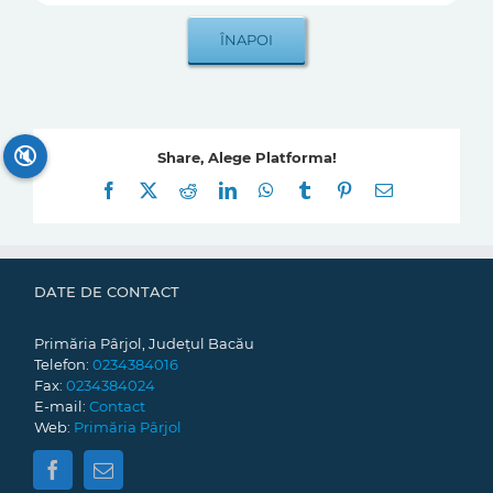
🔇
Share, Alege Platforma!
Facebook
X
Reddit
LinkedIn
WhatsApp
Tumblr
Pinterest
E-
mail:
DATE DE CONTACT
Primăria Pârjol, Județul Bacău
Telefon:
0234384016
Fax:
0234384024
E-mail:
Contact
Web:
Primăria Pârjol