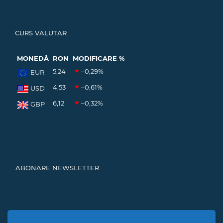
CURS VALUTAR
MONEDĂ
RON
MODIFICARE %
5,24
–0,29
%
EUR
4,53
–0,61
%
USD
6,12
–0,32
%
GBP
ABONARE NEWSLETTER