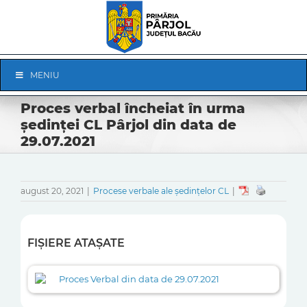
Skip
to
content
Skip
MENIU
Navigation
Proces verbal încheiat în urma
ședinței CL Pârjol din data de
29.07.2021
august 20, 2021
|
Procese verbale ale ședințelor CL
|
FIȘIERE ATAȘATE
Proces Verbal din data de 29.07.2021