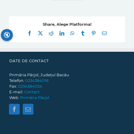
Share, Alege Platforma!
Facebook
X
Reddit
LinkedIn
WhatsApp
Tumblr
Pinterest
E-
🔇
mail:
DATE DE CONTACT
Primăria Pârjol, Județul Bacău
Telefon:
0234384016
Fax:
0234384024
E-mail:
Contact
Web:
Primăria Pârjol