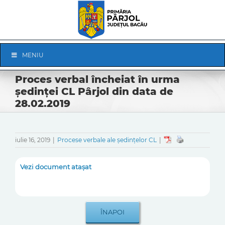
Skip
to
content
Skip
MENIU
Navigation
Proces verbal încheiat în urma
ședinței CL Pârjol din data de
28.02.2019
iulie 16, 2019
|
Procese verbale ale ședințelor CL
|
Vezi document atașat